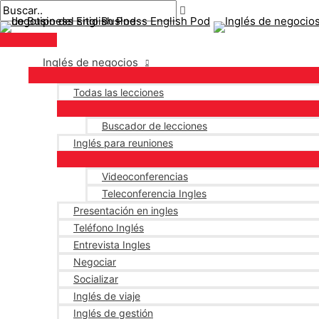
Menú
saltar
Mensaje
Escriba
Nombre*
Correo
principal
al
de
aquí..
electrónico*
contenido
navegación
Inglés de negocios
Todas las lecciones
Buscador de lecciones
Inglés para reuniones
Videoconferencias
Teleconferencia Ingles
Presentación en ingles
Teléfono Inglés
Entrevista Ingles
Negociar
Socializar
Inglés de viaje
Inglés de gestión