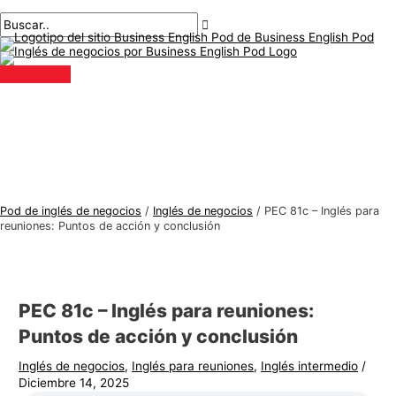
Menú
saltar
Mensaje
Escriba
Nombre*
Correo
T
B
principal
al
de
aquí..
electrónico*
e
u
contenido
navegación
m
s
a
c
s
a
d
r
e
:
i
n
Pod de inglés de negocios
/
Inglés de negocios
/
PEC 81c – Inglés para
g
reuniones: Puntos de acción y conclusión
l
é
s
PEC 81c – Inglés para reuniones:
d
Puntos de acción y conclusión
e
Inglés de negocios
,
Inglés para reuniones
,
Inglés intermedio
/
n
Diciembre 14, 2025
e