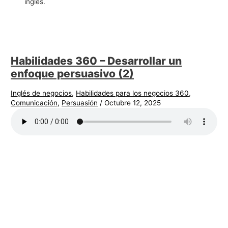
inglés.
g
o
c
i
Habilidades 360 – Desarrollar un
o
enfoque persuasivo (2)
s
Inglés de negocios
,
Habilidades para los negocios 360
,
Comunicación
,
Persuasión
/
Octubre 12, 2025