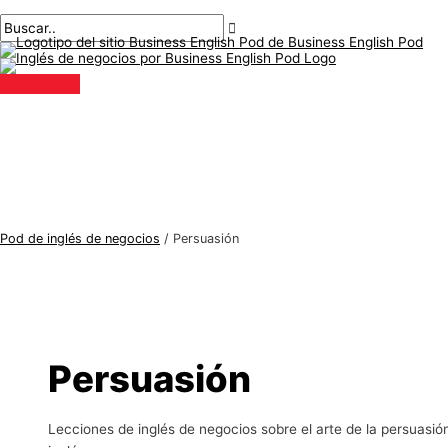
Menú
saltar
Paginación
T
B
principal
al
de
e
u
contenido
publicaciones
m
s
a
c
s
a
d
r
e
:
i
n
Pod de inglés de negocios
/
Persuasión
g
l
é
s
d
Persuasión
e
n
Lecciones de inglés de negocios sobre el arte de la persuasió
e