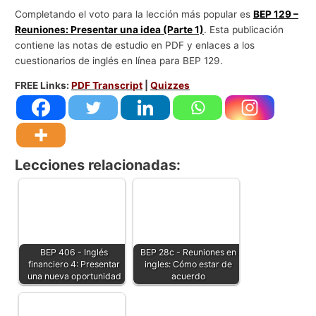
Completando el voto para la lección más popular es
BEP 129 –
g
Reuniones: Presentar una idea (Parte 1)
. Esta publicación
o
contiene las notas de estudio en PDF y enlaces a los
c
cuestionarios de inglés en línea para BEP 129.
i
FREE Links:
PDF Transcript
|
Quizzes
o
s
Lecciones relacionadas:
BEP 406 - Inglés
BEP 28c - Reuniones en
financiero 4: Presentar
ingles: Cómo estar de
una nueva oportunidad
acuerdo