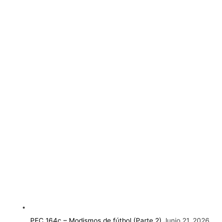
PEC 164c – Modismos de fútbol (Parte 2)
Junio 21, 2026