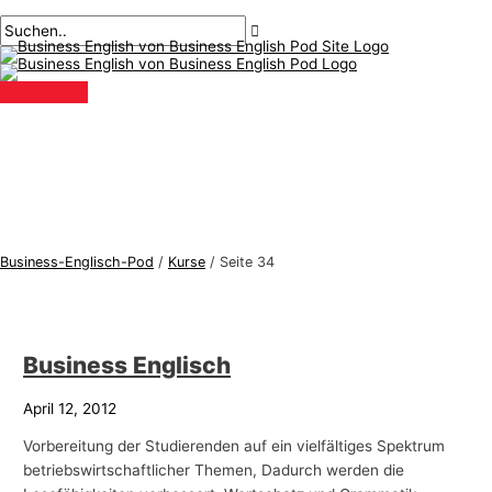
Hauptmenü
Zum
Post-
B
S
Inhalt
Paginierung
u
u
springen
s
c
i
h
n
e
e
n
s
n
s
a
-
c
Business-Englisch-Pod
/
Kurse
/
Seite 34
E
h
n
:
g
Business Englisch
l
i
April 12, 2012
s
Vorbereitung der Studierenden auf ein vielfältiges Spektrum
c
betriebswirtschaftlicher Themen, Dadurch werden die
h