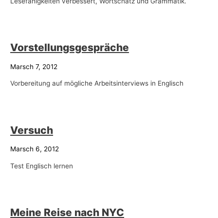
Lesefähigkeiten verbessert, Wortschatz und Grammatik.
-
T
h
Vorstellungsgespräche
e
m
Marsch 7, 2012
e
Vorbereitung auf mögliche Arbeitsinterviews in Englisch
n
Versuch
Marsch 6, 2012
Test Englisch lernen
Meine Reise nach NYC