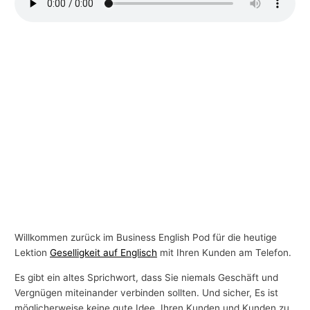
-
T
h
e
m
e
n
Willkommen zurück im Business English Pod für die heutige
Lektion
Geselligkeit auf Englisch
mit Ihren Kunden am Telefon.
Es gibt ein altes Sprichwort, dass Sie niemals Geschäft und
Vergnügen miteinander verbinden sollten. Und sicher, Es ist
möglicherweise keine gute Idee, Ihren Kunden und Kunden zu