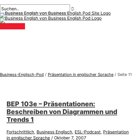
Hauptmenü
Zum
Post-
B
S
Inhalt
Paginierung
u
u
springen
s
c
i
h
n
e
e
n
s
n
s
a
-
c
Business-Englisch-Pod
/
Präsentation in englischer Sprache
/
Seite 11
E
h
n
:
g
BEP 103e – Präsentationen:
l
Beschreiben von Diagrammen und
i
Trends 1
s
c
Fortschrittlich
,
Business Englisch
,
ESL-Podcast
,
Präsentation
in englischer Sprache
/
Oktober 7, 2007
h