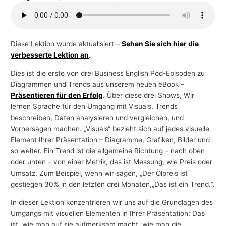
-
T
h
Diese Lektion wurde aktualisiert –
Sehen Sie sich hier die
e
verbesserte Lektion an
.
m
Dies ist die erste von drei Business English Pod-Episoden zu
e
Diagrammen und Trends aus unserem neuen eBook –
n
Präsentieren für den Erfolg
. Über diese drei Shows, Wir
lernen Sprache für den Umgang mit Visuals, Trends
beschreiben, Daten analysieren und vergleichen, und
Vorhersagen machen. „Visuals“ bezieht sich auf jedes visuelle
Element Ihrer Präsentation – Diagramme, Grafiken, Bilder und
so weiter. Ein Trend ist die allgemeine Richtung – nach oben
oder unten – von einer Metrik, das ist Messung, wie Preis oder
Umsatz. Zum Beispiel, wenn wir sagen, „Der Ölpreis ist
gestiegen 30% in den letzten drei Monaten,„Das ist ein Trend.“.
In dieser Lektion konzentrieren wir uns auf die Grundlagen des
Umgangs mit visuellen Elementen in Ihrer Präsentation: Das
ist, wie man auf sie aufmerksam macht, wie man die