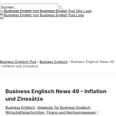
Hauptmenü
Zum
Beitragsnavigation
Geben
Name*
Email*
B
S
Inhalt
Sie
u
u
springen
hier
s
c
ein..
i
h
n
e
e
n
s
n
s
a
-
c
Business-Englisch-Pod
/
Business Englisch
/
Business Englisch News 49
E
h
– Inflation und Zinssätze
n
:
g
l
Business Englisch News 49 – Inflation
i
und Zinssätze
s
Business Englisch
,
Vokabular für Business-Englisch
,
c
Wirtschaftsnachrichten
,
Finanz-und Rechnungswesen
/
h