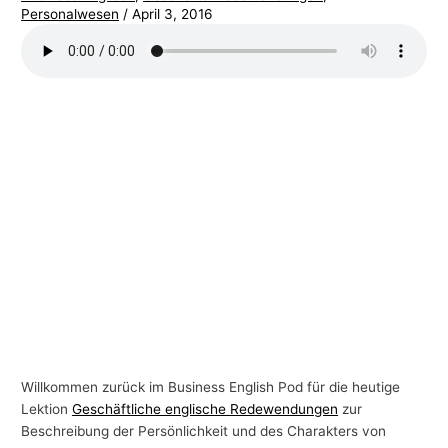
Personalwesen
/
April 3, 2016
-
T
h
e
m
e
n
Willkommen zurück im Business English Pod für die heutige
Lektion
Geschäftliche englische Redewendungen
zur
Beschreibung der Persönlichkeit und des Charakters von