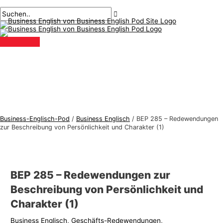
Hauptmenü
Zum
Beitragsnavigation
Geben
Name*
Email*
B
S
Inhalt
Sie
u
u
springen
hier
s
c
ein..
i
h
n
e
e
n
s
n
s
a
-
c
Business-Englisch-Pod
/
Business Englisch
/
BEP 285 – Redewendungen
E
h
zur Beschreibung von Persönlichkeit und Charakter (1)
n
:
g
l
BEP 285 – Redewendungen zur
i
Beschreibung von Persönlichkeit und
s
Charakter (1)
c
Business Englisch
,
Geschäfts-Redewendungen
,
h