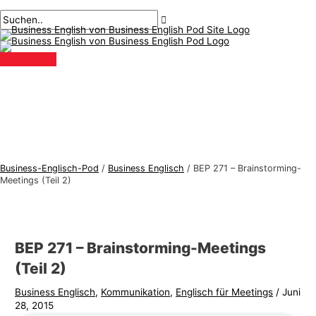
Hauptmenü
Zum
Beitragsnavigation
Geben
Name*
Email*
B
S
Inhalt
Sie
u
u
springen
hier
s
c
ein..
i
h
n
e
e
n
s
n
s
a
-
c
Business-Englisch-Pod
/
Business Englisch
/
BEP 271 – Brainstorming-
E
h
Meetings (Teil 2)
n
:
g
l
BEP 271 – Brainstorming-Meetings
i
(Teil 2)
s
Business Englisch
,
Kommunikation
,
Englisch für Meetings
/
Juni
c
28, 2015
h