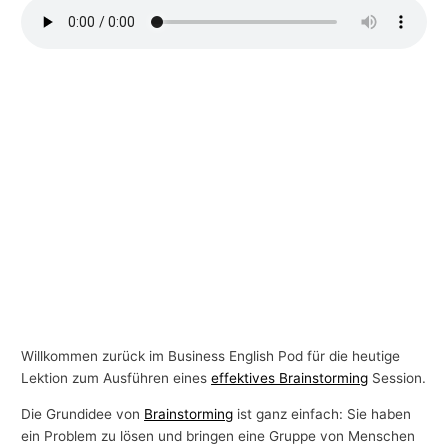
-
T
h
e
m
e
n
Willkommen zurück im Business English Pod für die heutige
Lektion zum Ausführen eines
effektives Brainstorming
Session.
Die Grundidee von
Brainstorming
ist ganz einfach: Sie haben
ein Problem zu lösen und bringen eine Gruppe von Menschen