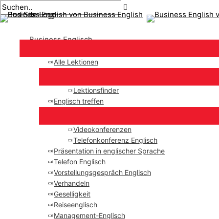
Hauptmenü
Zum
Beitragsnavigation
Geben
Name*
Email*
Inhalt
Sie
springen
hier
Business Englisch
ein..
Alle Lektionen
Lektionsfinder
Englisch treffen
Videokonferenzen
Telefonkonferenz Englisch
Präsentation in englischer Sprache
Telefon Englisch
Vorstellungsgespräch Englisch
Verhandeln
Geselligkeit
Reiseenglisch
Management-Englisch