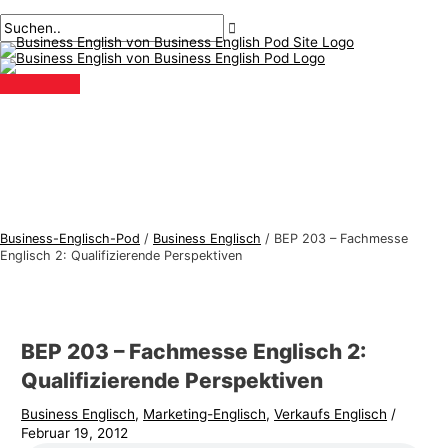
Hauptmenü
Zum
Beitragsnavigation
Geben
Name*
Email*
B
S
Inhalt
Sie
u
u
springen
hier
s
c
ein..
i
h
n
e
e
n
s
n
s
a
-
c
Business-Englisch-Pod
/
Business Englisch
/
BEP 203 – Fachmesse
E
h
Englisch 2: Qualifizierende Perspektiven
n
:
g
l
BEP 203 – Fachmesse Englisch 2:
i
Qualifizierende Perspektiven
s
Business Englisch
,
Marketing-Englisch
,
Verkaufs Englisch
/
c
Februar 19, 2012
h