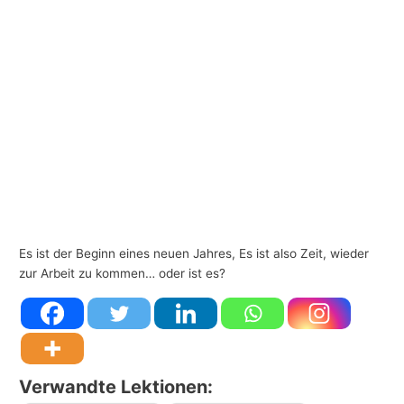
-
T
h
e
m
e
n
Es ist der Beginn eines neuen Jahres, Es ist also Zeit, wieder
zur Arbeit zu kommen… oder ist es?
Verwandte Lektionen: