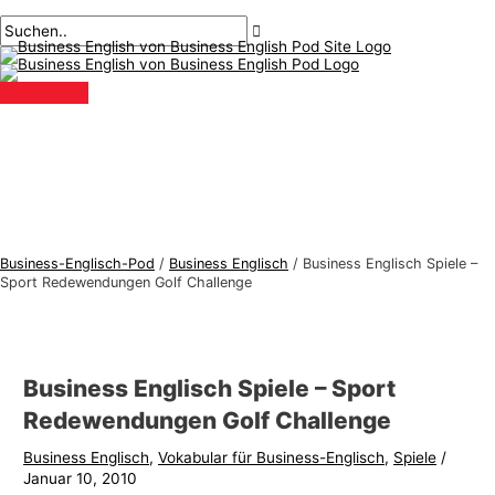
Hauptmenü
Zum
Beitragsnavigation
Geben
Name*
Email*
B
S
Inhalt
Sie
u
u
springen
hier
s
c
ein..
i
h
n
e
e
n
s
n
s
a
-
c
Business-Englisch-Pod
/
Business Englisch
/
Business Englisch Spiele –
E
h
Sport Redewendungen Golf Challenge
n
:
g
l
Business Englisch Spiele – Sport
i
Redewendungen Golf Challenge
s
Business Englisch
,
Vokabular für Business-Englisch
,
Spiele
/
c
Januar 10, 2010
h