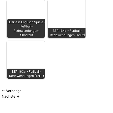
Business Englisch Spiele -
Fußball-
Redewendungen-
BEP 164c - Fußball-
Shootout
Redewendungen (Teil 2)
BEP 163c - Fußball-
Redewendungen (Teil 1)
←
Vorherige
Nächste
→