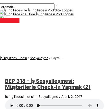
Ana
İçeriğe
Sayfalandırma
İ
A
menü
atla
sonrası
ş
r
İ
a
n
m
g
a
i
k
l
:
i
z
İş İngilizcesi Pod'u
/
Sosyalleşme
/
Sayfa 3
c
e
s
BEP 318 – İş Sosyalleşmesi:
i
Müşterilerle Check-in Yapmak (2)
K
o
İş ingilizcesi
,
İletişim
,
Sosyalleşme
/
Aralık 2, 2017
n
u