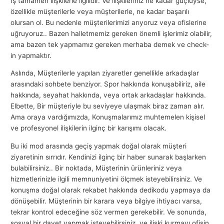
İş tamamen ilişkilerle ilgilidir. Ve ilişkileriniz ne kadar güçlüyse,
özellikle müşterilerle veya müşterilerle, ne kadar başarılı
olursan ol. Bu nedenle müşterilerimizi arıyoruz veya ofislerine
uğruyoruz.. Bazen halletmemiz gereken önemli işlerimiz olabilir,
ama bazen tek yapmamız gereken merhaba demek ve check-
in yapmaktır.
Aslında, Müşterilerle yapılan ziyaretler genellikle arkadaşlar
arasındaki sohbete benziyor. Spor hakkında konuşabiliriz, aile
hakkında, seyahat hakkında, veya ortak arkadaşlar hakkında.
Elbette, Bir müşteriyle bu seviyeye ulaşmak biraz zaman alır.
Ama oraya vardığımızda, Konuşmalarımız muhtemelen kişisel
ve profesyonel ilişkilerin ilginç bir karışımı olacak.
Bu iki mod arasında geçiş yapmak doğal olarak müşteri
ziyaretinin sırrıdır. Kendinizi ilginç bir haber sunarak başlarken
bulabilirsiniz.. Bir noktada, Müşterinin ürünleriniz veya
hizmetlerinizle ilgili memnuniyetini ölçmek isteyebilirsiniz. Ve
konuşma doğal olarak rekabet hakkında dedikodu yapmaya da
dönüşebilir. Müşterinin bir karara veya bilgiye ihtiyacı varsa,
tekrar kontrol edeceğine söz vermen gerekebilir. Ve sonunda,
sosyal bir davet yapmak isteyebilirsiniz, ve ilişki kurmayı ofisin