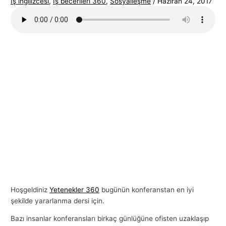
İş ingilizcesi
,
İş becerileri 360
,
Sosyalleşme
/
Haziran 24, 2017
Hoşgeldiniz
Yetenekler 360
bugünün konferanstan en iyi
şekilde yararlanma dersi için.
Bazı insanlar konferansları birkaç günlüğüne ofisten uzaklaşıp