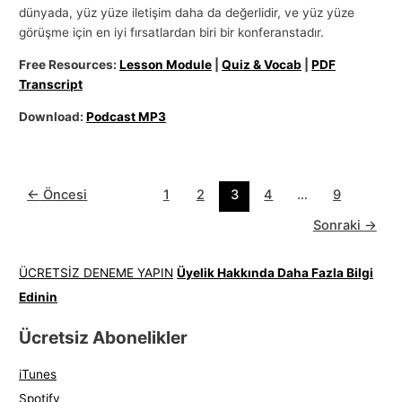
dünyada, yüz yüze iletişim daha da değerlidir, ve yüz yüze
görüşme için en iyi fırsatlardan biri bir konferanstadır.
Free Resources:
Lesson Module
|
Quiz & Vocab
|
PDF
Transcript
Download:
Podcast MP3
←
Öncesi
1
2
3
4
…
9
Sonraki
→
ÜCRETSİZ DENEME YAPIN
Üyelik Hakkında Daha Fazla Bilgi
Edinin
Ücretsiz Abonelikler
iTunes
Spotify