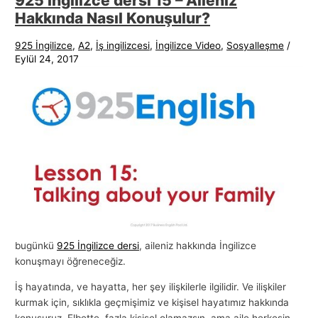
925 İngilizce dersi 15 – Aileniz
Hakkında Nasıl Konuşulur?
925 İngilizce
,
A2
,
İş ingilizcesi
,
İngilizce Video
,
Sosyalleşme
/
Eylül 24, 2017
bugünkü
925 İngilizce dersi
, aileniz hakkında İngilizce
konuşmayı öğreneceğiz.
İş hayatında, ve hayatta, her şey ilişkilerle ilgilidir. Ve ilişkiler
kurmak için, sıklıkla geçmişimiz ve kişisel hayatımız hakkında
konuşuruz. Elbette, fazla kişisel olamazsın, ama aile herkesin