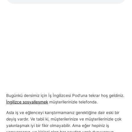
l
a
r
ı
Bugünkü dersimiz için İş İngilizcesi Pod'una tekrar hoş geldiniz.
İngilizce sosyalleşmek
müşterilerinizle telefonda.
Asla iş ve eğlenceyi karıştırmamanız gerektiğine dair eski bir
deyiş vardır. Ve tabii ki, müşterilerinize ve müşterilerinizle çok
yakınlaşmak iyi bir fikir olmayabilir. Ama eğer hepiniz iş
yapıyorsanız, ve kişisel olan her şeyden uzak duruyorsun,