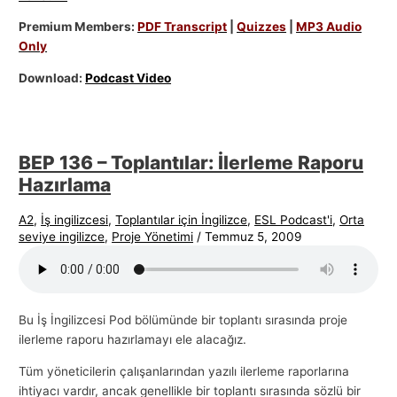
Premium Members:
PDF Transcript
|
Quizzes
|
MP3 Audio
Only
Download:
Podcast Video
BEP 136 – Toplantılar: İlerleme Raporu
Hazırlama
A2
,
İş ingilizcesi
,
Toplantılar için İngilizce
,
ESL Podcast'i
,
Orta
seviye ingilizce
,
Proje Yönetimi
/
Temmuz 5, 2009
Bu İş İngilizcesi Pod bölümünde bir toplantı sırasında proje
ilerleme raporu hazırlamayı ele alacağız.
Tüm yöneticilerin çalışanlarından yazılı ilerleme raporlarına
ihtiyacı vardır, ancak genellikle bir toplantı sırasında sözlü bir