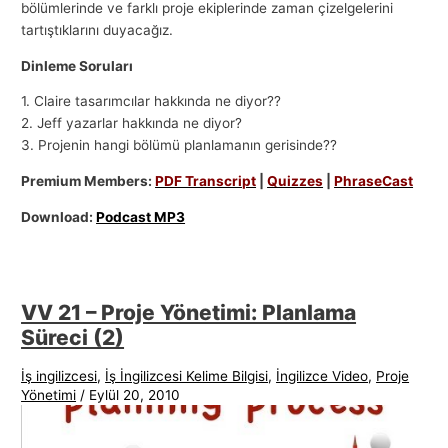
bölümlerinde ve farklı proje ekiplerinde zaman çizelgelerini
tartıştıklarını duyacağız.
Dinleme Soruları
1. Claire tasarımcılar hakkında ne diyor??
2. Jeff yazarlar hakkında ne diyor?
3. Projenin hangi bölümü planlamanın gerisinde??
Premium Members:
PDF Transcript
|
Quizzes
|
PhraseCast
Download:
Podcast MP3
VV 21 – Proje Yönetimi: Planlama
Süreci (2)
İş ingilizcesi
,
İş İngilizcesi Kelime Bilgisi
,
İngilizce Video
,
Proje
Yönetimi
/
Eylül 20, 2010