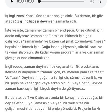
İş İngilizcesi Kapsülüne tekrar hoş geldiniz. Bu derste, bir göz
atacağız
iş İngilizcesi deyimleri
zamanla ilgili.
İşte ve işte, zaman her zaman bir endişedir. Ofise gitmek için
acele ediyoruz “zamanında,” projeleri bitirmek için çok
çalışıyoruz “zamanında” ve bazen çalışmak zorundayız “mesai”
hepsini halletmek için. Çoğu insan gibiyseniz, sürekli saati ve
takvimi izliyorsun. Bu kadar yoğun programlarla ve dar zaman
çizelgelerinde olmamak zor.
İngilizcede, zaman deyimleri birkaç anahtar fikre odaklanır.
Kelimesini duyuyoruz “zaman” çok, kelimelerin yanı sıra “saat”
Ve “saat”. Deyimlerin çoğu hız ile ilgilidir, süresi, düzenlilik, ve
bir şeyin ne kadar geç veya erken olduğu veya bittiği. Ayrıca
zaman baskısıyla ilgili birçok deyim de görüyoruz..
Bu derste, Jeff ve Claire arasında bir konuşma duyacağız, bir
cep telefonu uygulamasının ve yeni bir web sitesinin
geliştirilmesini denetleyen iki proje yöneticisi. Projenin farklı