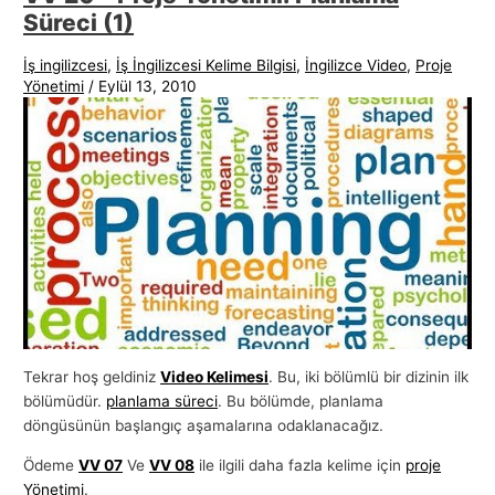
Süreci (1)
İş ingilizcesi
,
İş İngilizcesi Kelime Bilgisi
,
İngilizce Video
,
Proje
Yönetimi
/
Eylül 13, 2010
Tekrar hoş geldiniz
Video Kelimesi
. Bu, iki bölümlü bir dizinin ilk
bölümüdür.
planlama süreci
. Bu bölümde, planlama
döngüsünün başlangıç ​​aşamalarına odaklanacağız.
Ödeme
VV 07
Ve
VV 08
ile ilgili daha fazla kelime için
proje
Yönetimi
.