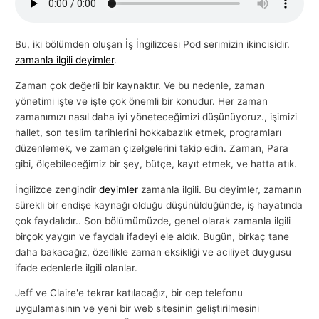
l
a
Bu, iki bölümden oluşan İş İngilizcesi Pod serimizin ikincisidir.
r
zamanla ilgili deyimler
.
ı
Zaman çok değerli bir kaynaktır. Ve bu nedenle, zaman
yönetimi işte ve işte çok önemli bir konudur. Her zaman
zamanımızı nasıl daha iyi yöneteceğimizi düşünüyoruz., işimizi
hallet, son teslim tarihlerini hokkabazlık etmek, programları
düzenlemek, ve zaman çizelgelerini takip edin. Zaman, Para
gibi, ölçebileceğimiz bir şey, bütçe, kayıt etmek, ve hatta atık.
İngilizce zengindir
deyimler
zamanla ilgili. Bu deyimler, zamanın
sürekli bir endişe kaynağı olduğu düşünüldüğünde, iş hayatında
çok faydalıdır.. Son bölümümüzde, genel olarak zamanla ilgili
birçok yaygın ve faydalı ifadeyi ele aldık. Bugün, birkaç tane
daha bakacağız, özellikle zaman eksikliği ve aciliyet duygusu
ifade edenlerle ilgili olanlar.
Jeff ve Claire'e tekrar katılacağız, bir cep telefonu
uygulamasının ve yeni bir web sitesinin geliştirilmesini