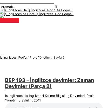
Ana
İçeriğe
Sayfalandırma
İ
A
menü
atla
sonrası
ş
r
İ
a
n
m
g
a
i
k
l
:
i
z
İş İngilizcesi Pod'u
/
Proje Yönetimi
/
Sayfa 5
c
e
s
BEP 193 – İngilizce deyimler: Zaman
i
Deyimler (Parça 2)
K
o
İş ingilizcesi
,
İş İngilizcesi Kelime Bilgisi
,
İş Deyimleri
,
Proje
Yönetimi
/
Eylül 4, 2011
n
u