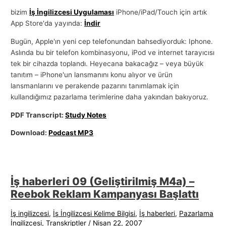
bizim
İş İngilizcesi Uygulaması
iPhone/iPad/Touch için artık
App Store'da yayında:
İndir
Bugün, Apple'ın yeni cep telefonundan bahsediyorduk: Iphone.
Aslında bu bir telefon kombinasyonu, iPod ve internet tarayıcısı
tek bir cihazda toplandı. Heyecana bakacağız – veya büyük
tanıtım – iPhone'un lansmanını konu alıyor ve ürün
lansmanlarını ve perakende pazarını tanımlamak için
kullandığımız pazarlama terimlerine daha yakından bakıyoruz.
PDF Transcript:
Study Notes
Download:
Podcast MP3
İş haberleri 09 (Geliştirilmiş M4a) –
Reebok Reklam Kampanyası Başlattı
İş ingilizcesi
,
İş İngilizcesi Kelime Bilgisi
,
İş haberleri
,
Pazarlama
İngilizcesi
,
Transkriptler
/
Nisan 22, 2007