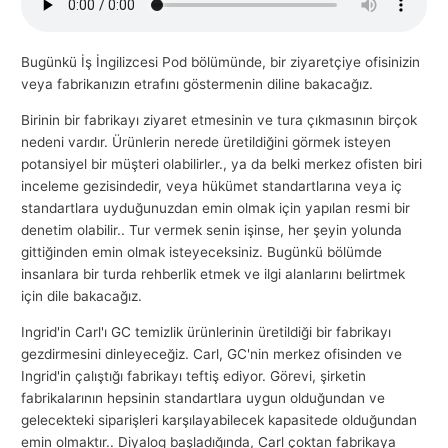
l
a
Bugünkü İş İngilizcesi Pod bölümünde, bir ziyaretçiye ofisinizin
r
veya fabrikanızın etrafını göstermenin diline bakacağız.
ı
Birinin bir fabrikayı ziyaret etmesinin ve tura çıkmasının birçok
nedeni vardır. Ürünlerin nerede üretildiğini görmek isteyen
potansiyel bir müşteri olabilirler., ya da belki merkez ofisten biri
inceleme gezisindedir, veya hükümet standartlarına veya iç
standartlara uyduğunuzdan emin olmak için yapılan resmi bir
denetim olabilir.. Tur vermek senin işinse, her şeyin yolunda
gittiğinden emin olmak isteyeceksiniz. Bugünkü bölümde
insanlara bir turda rehberlik etmek ve ilgi alanlarını belirtmek
için dile bakacağız.
Ingrid'in Carl'ı GC temizlik ürünlerinin üretildiği bir fabrikayı
gezdirmesini dinleyeceğiz. Carl, GC'nin merkez ofisinden ve
Ingrid'in çalıştığı fabrikayı teftiş ediyor. Görevi, şirketin
fabrikalarının hepsinin standartlara uygun olduğundan ve
gelecekteki siparişleri karşılayabilecek kapasitede olduğundan
emin olmaktır.. Diyalog başladığında, Carl çoktan fabrikaya