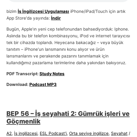
l
bizim
İş İngilizcesi Uygulaması
iPhone/iPad/Touch için artık
a
App Store'da yayında:
İndir
r
Bugün, Apple'ın yeni cep telefonundan bahsediyorduk: Iphone.
ı
Aslında bu bir telefon kombinasyonu, iPod ve internet tarayıcısı
tek bir cihazda toplandı. Heyecana bakacağız – veya büyük
tanıtım – iPhone'un lansmanını konu alıyor ve ürün
lansmanlarını ve perakende pazarını tanımlamak için
kullandığımız pazarlama terimlerine daha yakından bakıyoruz.
PDF Transcript:
Study Notes
Download:
Podcast MP3
BEP 56 – İş seyahati 2: Gümrük işleri ve
Göçmenlik
A2
,
İş ingilizcesi
,
ESL Podcast'i
,
Orta seviye ingilizce
,
Seyahat
/