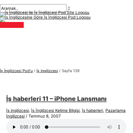
Ana
İçeriğe
Sayfalandırma
İ
A
menü
atla
sonrası
ş
r
İ
a
n
m
g
a
i
k
l
:
i
z
İş İngilizcesi Pod'u
/
İş ingilizcesi
/
Sayfa 139
c
e
s
İş haberleri 11 – iPhone Lansmanı
i
K
İş ingilizcesi
,
İş İngilizcesi Kelime Bilgisi
,
İş haberleri
,
Pazarlama
o
İngilizcesi
/
Temmuz 8, 2007
n
u