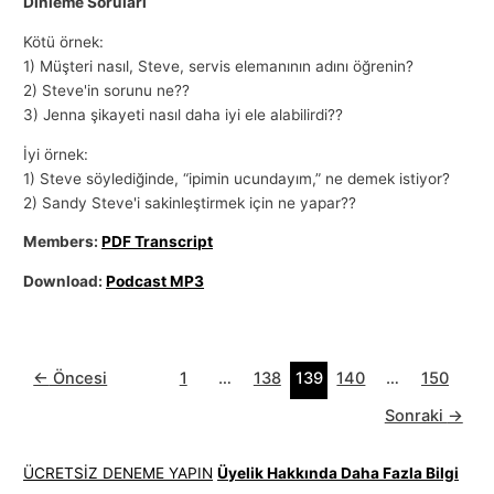
Dinleme Soruları
Kötü örnek:
1) Müşteri nasıl, Steve, servis elemanının adını öğrenin?
2) Steve'in sorunu ne??
3) Jenna şikayeti nasıl daha iyi ele alabilirdi??
İyi örnek:
1) Steve söylediğinde, “ipimin ucundayım,” ne demek istiyor?
2) Sandy Steve'i sakinleştirmek için ne yapar??
Members:
PDF Transcript
Download:
Podcast MP3
←
Öncesi
1
…
138
139
140
…
150
Sonraki
→
ÜCRETSİZ DENEME YAPIN
Üyelik Hakkında Daha Fazla Bilgi