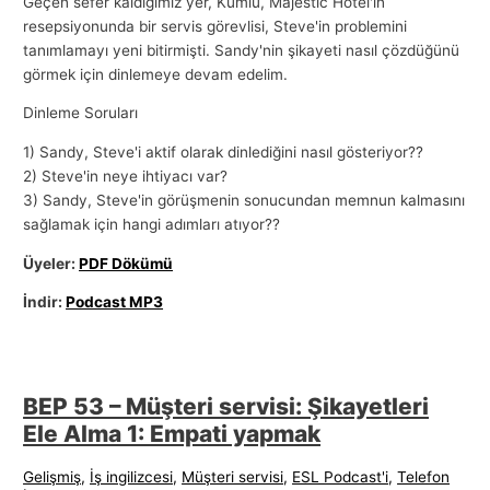
Geçen sefer kaldığımız yer, Kumlu, Majestic Hotel'in
resepsiyonunda bir servis görevlisi, Steve'in problemini
tanımlamayı yeni bitirmişti. Sandy'nin şikayeti nasıl çözdüğünü
görmek için dinlemeye devam edelim.
Dinleme Soruları
1) Sandy, Steve'i aktif olarak dinlediğini nasıl gösteriyor??
2) Steve'in neye ihtiyacı var?
3) Sandy, Steve'in görüşmenin sonucundan memnun kalmasını
sağlamak için hangi adımları atıyor??
Üyeler:
PDF Dökümü
İndir:
Podcast MP3
BEP 53 – Müşteri servisi: Şikayetleri
Ele Alma 1: Empati yapmak
Gelişmiş
,
İş ingilizcesi
,
Müşteri servisi
,
ESL Podcast'i
,
Telefon