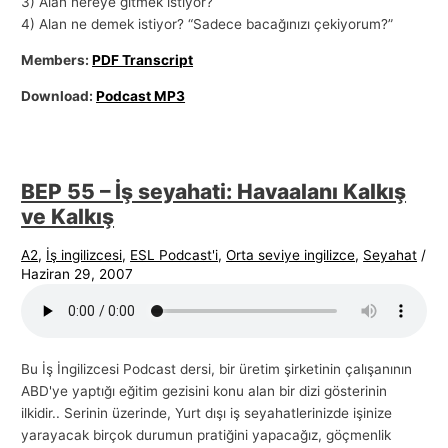
3) Alan nereye gitmek istiyor?
4) Alan ne demek istiyor? “Sadece bacağınızı çekiyorum?”
Members:
PDF Transcript
Download:
Podcast MP3
BEP 55 – İş seyahati: Havaalanı Kalkış
ve Kalkış
A2
,
İş ingilizcesi
,
ESL Podcast'i
,
Orta seviye ingilizce
,
Seyahat
/
Haziran 29, 2007
Bu İş İngilizcesi Podcast dersi, bir üretim şirketinin çalışanının
ABD'ye yaptığı eğitim gezisini konu alan bir dizi gösterinin
ilkidir.. Serinin üzerinde, Yurt dışı iş seyahatlerinizde işinize
yarayacak birçok durumun pratiğini yapacağız, göçmenlik