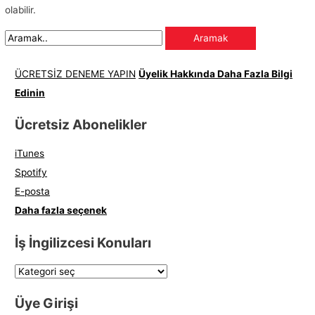
olabilir.
l
a
r
ı
ÜCRETSİZ DENEME YAPIN
Üyelik Hakkında Daha Fazla Bilgi
Edinin
Ücretsiz Abonelikler
iTunes
Spotify
E-posta
Daha fazla seçenek
İş İngilizcesi Konuları
Üye Girişi