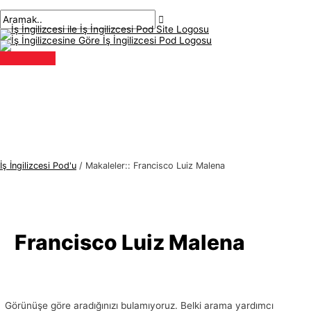
Ana
İçeriğe
Aramak:
İ
A
menü
atla
ş
r
İ
a
n
m
g
a
i
k
l
:
i
z
İş İngilizcesi Pod'u
/
Makaleler:: Francisco Luiz Malena
c
e
s
i
Francisco Luiz Malena
K
o
n
Görünüşe göre aradığınızı bulamıyoruz. Belki arama yardımcı
u