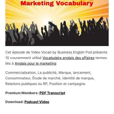
s
a
f
f
a
i
r
Cet épisode de Video Vocab by Business English Pod présente
e
10 couramment utilisé
Vocabulaire anglais des affaires
termes
s
liés à
Anglais pour le marketing
:
Commercialisation, La publicité, Marque, lancement,
Consommateur, Étude de marché, Identité de marque,
Relations publiques ou RP, Position et campagne.
Premium Members:
PDF Transcript
Download:
Podcast Video