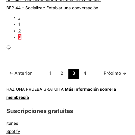
BEP 44 – Socializar: Entablar una conversación
‹
1
2
3
←
Anterior
1
2
3
4
Próximo
→
HAZ UNA PRUEBA GRATUITA
Más información sobre la
membresía
Suscripciones gratuitas
itunes
Spotify