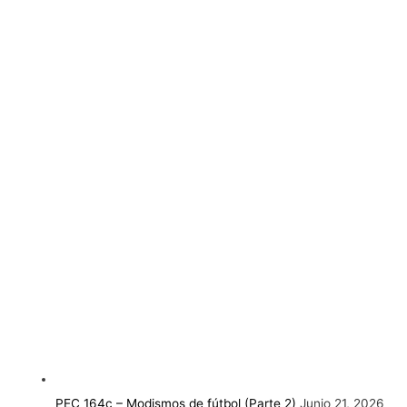
PEC 164c – Modismos de fútbol (Parte 2)
Junio 21, 2026