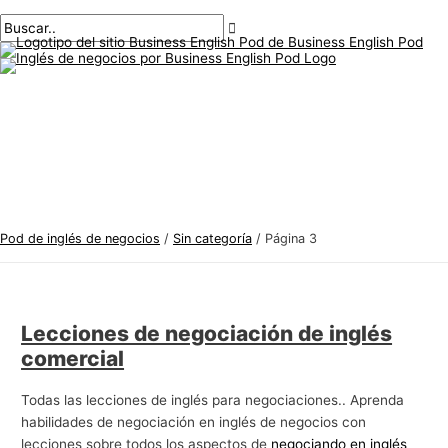
Menú
saltar
Paginación
T
B
principal
al
de
e
u
contenido
publicaciones
m
s
a
c
s
a
d
r
e
:
i
n
Pod de inglés de negocios
/
Sin categoría
/
Página 3
g
l
é
Lecciones de negociación de inglés
s
comercial
d
e
Todas las lecciones de inglés para negociaciones.. Aprenda
n
habilidades de negociación en inglés de negocios con
lecciones sobre todos los aspectos de
negociando en inglés
e