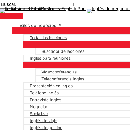
Menú
saltar
Mensaje
Escriba
Nombre*
Correo
principal
al
de
aquí..
electrónico*
contenido
navegación
Inglés de negocios
Todas las lecciones
Buscador de lecciones
Inglés para reuniones
Videoconferencias
Teleconferencia Ingles
Presentación en ingles
Teléfono Inglés
Entrevista Ingles
Negociar
Socializar
Inglés de viaje
Inglés de gestión