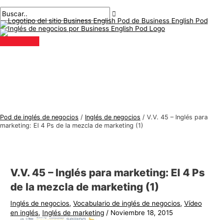
Menú
saltar
Mensaje
Escriba
Nombre*
Correo
T
B
principal
al
de
aquí..
electrónico*
e
u
contenido
navegación
m
s
a
c
s
a
d
r
e
:
i
n
Pod de inglés de negocios
/
Inglés de negocios
/
V.V. 45 – Inglés para
g
marketing: El 4 Ps de la mezcla de marketing (1)
l
é
s
V.V. 45 – Inglés para marketing: El 4 Ps
d
de la mezcla de marketing (1)
e
Inglés de negocios
,
Vocabulario de inglés de negocios
,
Vídeo
n
en inglés
,
Inglés de marketing
/
Noviembre 18, 2015
e