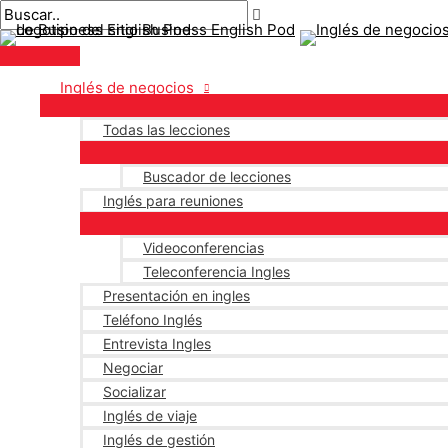
Menú
saltar
Paginación
principal
al
de
contenido
publicaciones
Inglés de negocios
Todas las lecciones
Buscador de lecciones
Inglés para reuniones
Videoconferencias
Teleconferencia Ingles
Presentación en ingles
Teléfono Inglés
Entrevista Ingles
Negociar
Socializar
Inglés de viaje
Inglés de gestión