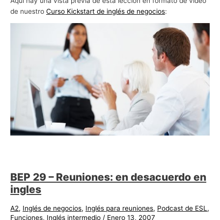
Aquí hay una vista previa de esta lección en formato de video
de nuestro
Curso Kickstart de inglés de negocios
:
BEP 29 – Reuniones: en desacuerdo en
ingles
A2
,
Inglés de negocios
,
Inglés para reuniones
,
Podcast de ESL
,
Funciones
,
Inglés intermedio
/
Enero 13, 2007