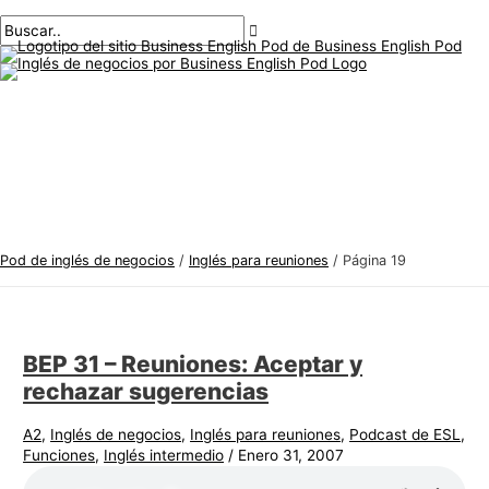
Menú
saltar
Paginación
T
B
principal
al
de
e
u
contenido
publicaciones
m
s
a
c
s
a
d
r
e
:
i
n
Pod de inglés de negocios
/
Inglés para reuniones
/
Página 19
g
l
é
BEP 31 – Reuniones: Aceptar y
s
rechazar sugerencias
d
e
A2
,
Inglés de negocios
,
Inglés para reuniones
,
Podcast de ESL
,
Funciones
,
Inglés intermedio
/
Enero 31, 2007
n
e