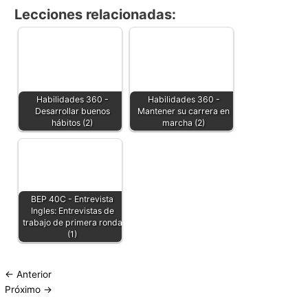
Lecciones relacionadas:
Habilidades 360 -
Habilidades 360 -
Desarrollar buenos
Mantener su carrera en
hábitos (2)
marcha (2)
BEP 40C - Entrevista
Ingles: Entrevistas de
trabajo de primera ronda
(1)
←
Anterior
Próximo
→