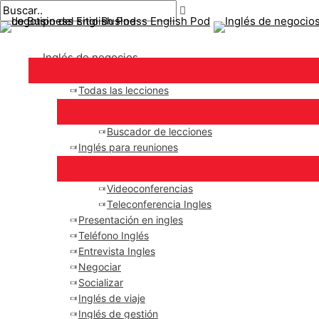
Menú
saltar
Mensaje
Escriba
Nombre*
Correo
principal
al
de
aquí..
electrónico*
contenido
navegación
Inglés de negocios
Todas las lecciones
Buscador de lecciones
Inglés para reuniones
Videoconferencias
Teleconferencia Ingles
Presentación en ingles
Teléfono Inglés
Entrevista Ingles
Negociar
Socializar
Inglés de viaje
Inglés de gestión