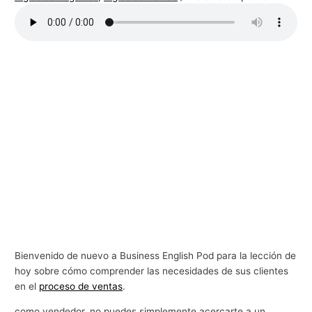
g
o
c
i
o
s
Bienvenido de nuevo a Business English Pod para la lección de
hoy sobre cómo comprender las necesidades de sus clientes
en el
proceso de ventas
.
como vendedor, no puedes simplemente acercarte a un