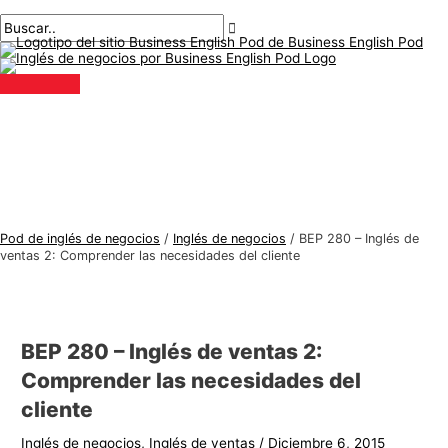
Menú
saltar
Mensaje
Escriba
Nombre*
Correo
T
B
principal
al
de
aquí..
electrónico*
e
u
contenido
navegación
m
s
a
c
s
a
d
r
e
:
i
n
Pod de inglés de negocios
/
Inglés de negocios
/
BEP 280 – Inglés de
g
ventas 2: Comprender las necesidades del cliente
l
é
s
BEP 280 – Inglés de ventas 2:
d
Comprender las necesidades del
e
cliente
n
Inglés de negocios
,
Inglés de ventas
/
Diciembre 6, 2015
e