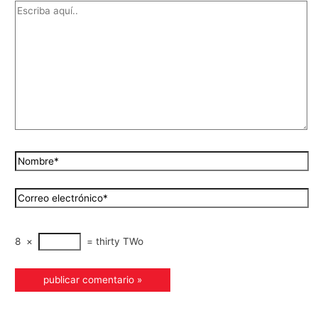
8
×
=
thirty TWo