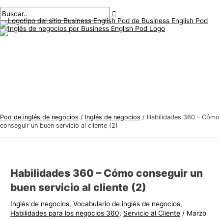
Menú
saltar
Mensaje
Escriba
Nombre*
Correo
T
B
principal
al
de
aquí..
electrónico*
e
u
contenido
navegación
m
s
a
c
s
a
d
r
e
:
i
n
Pod de inglés de negocios
/
Inglés de negocios
/
Habilidades 360 – Cómo
g
conseguir un buen servicio al cliente (2)
l
é
s
Habilidades 360 – Cómo conseguir un
d
buen servicio al cliente (2)
e
Inglés de negocios
,
Vocabulario de inglés de negocios
,
n
Habilidades para los negocios 360
,
Servicio al Cliente
/
Marzo
e