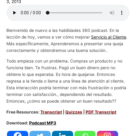
3, 2013
g
o
c
Bienvenido de nuevo a las habilidades 360 podcast. En la
i
lección de hoy, vamos a ver cómo mejorar
Servicio al Cliente
.
o
Más específicamente, Aprenderemos a presentar una queja
s
correctamente y obtendremos una buena solución..
Todo empieza con un problema. Compras un producto y no
funciona bien. Te frustras. Pagó un buen dinero pero no
obtiene lo que esperaba. Es hora de quejarse. Entonces
regresa a la tienda o llama a una línea de atención al cliente.
Esta interacción podría terminar con más frustración o podría
terminar con satisfacción., dependiendo del resultado.
Entonces, ¿cómo se puede obtener un buen resultado??
Free Resources:
Transcript
|
Quizzes
|
PDF Transcript
Download:
Podcast MP3