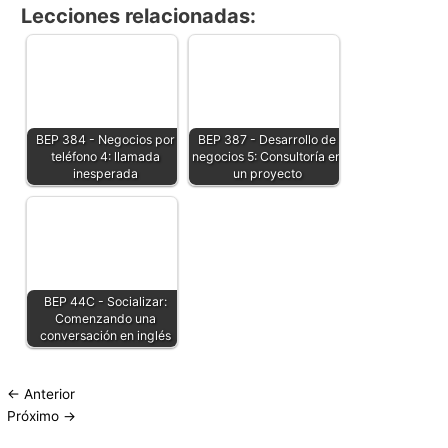
Lecciones relacionadas:
BEP 384 - Negocios por
BEP 387 - Desarrollo de
teléfono 4: llamada
negocios 5: Consultoría en
inesperada
un proyecto
BEP 44C - Socializar:
Comenzando una
conversación en inglés
←
Anterior
Próximo
→