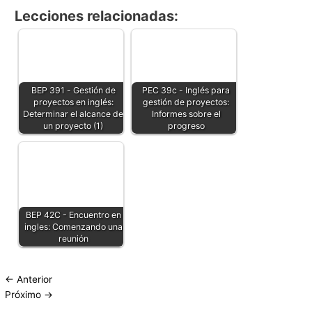
Lecciones relacionadas:
BEP 391 - Gestión de
PEC 39c - Inglés para
proyectos en inglés:
gestión de proyectos:
Determinar el alcance de
Informes sobre el
un proyecto (1)
progreso
BEP 42C - Encuentro en
ingles: Comenzando una
reunión
←
Anterior
Próximo
→