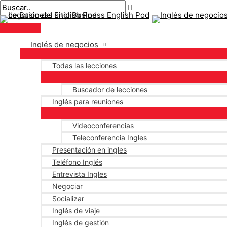
Menú
saltar
Mensaje
principal
al
de
contenido
navegación
Inglés de negocios
Todas las lecciones
Buscador de lecciones
Inglés para reuniones
Videoconferencias
Teleconferencia Ingles
Presentación en ingles
Teléfono Inglés
Entrevista Ingles
Negociar
Socializar
Inglés de viaje
Inglés de gestión