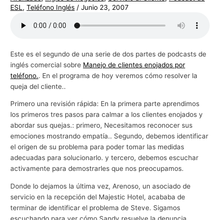
ESL
,
Teléfono Inglés
/
Junio 23, 2007
g
o
c
i
Este es el segundo de una serie de dos partes de podcasts de
o
inglés comercial sobre
Manejo de clientes enojados por
teléfono.
. En el programa de hoy veremos cómo resolver la
s
queja del cliente..
Primero una revisión rápida: En la primera parte aprendimos
los primeros tres pasos para calmar a los clientes enojados y
abordar sus quejas.: primero, Necesitamos reconocer sus
emociones mostrando empatía.. Segundo, debemos identificar
el origen de su problema para poder tomar las medidas
adecuadas para solucionarlo. y tercero, debemos escuchar
activamente para demostrarles que nos preocupamos.
Donde lo dejamos la última vez, Arenoso, un asociado de
servicio en la recepción del Majestic Hotel, acababa de
terminar de identificar el problema de Steve. Sigamos
escuchando para ver cómo Sandy resuelve la denuncia.