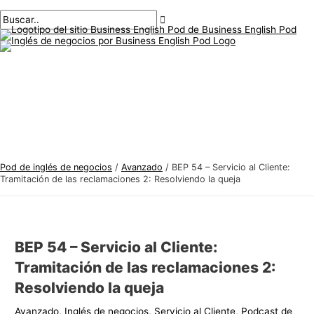
Menú
saltar
Mensaje
Escriba
Nombre*
Correo
T
B
principal
al
de
aquí..
electrónico*
e
u
contenido
navegación
m
s
a
c
s
a
d
r
e
:
i
n
Pod de inglés de negocios
/
Avanzado
/
BEP 54 – Servicio al Cliente:
g
Tramitación de las reclamaciones 2: Resolviendo la queja
l
é
s
BEP 54 – Servicio al Cliente:
d
Tramitación de las reclamaciones 2:
e
Resolviendo la queja
n
e
Avanzado
,
Inglés de negocios
,
Servicio al Cliente
,
Podcast de