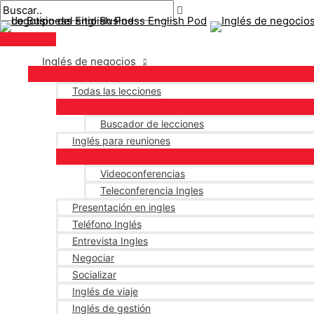
Menú
saltar
Mensaje
Escriba
Nombre*
Correo
principal
al
de
aquí..
electrónico*
contenido
navegación
Inglés de negocios
Todas las lecciones
Buscador de lecciones
Inglés para reuniones
Videoconferencias
Teleconferencia Ingles
Presentación en ingles
Teléfono Inglés
Entrevista Ingles
Negociar
Socializar
Inglés de viaje
Inglés de gestión