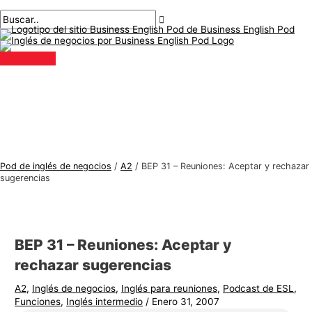
Menú
saltar
Mensaje
Escriba
Nombre*
Correo
T
B
principal
al
de
aquí..
electrónico*
e
u
contenido
navegación
m
s
a
c
s
a
d
r
e
:
i
n
Pod de inglés de negocios
/
A2
/
BEP 31 – Reuniones: Aceptar y rechazar
g
sugerencias
l
é
s
BEP 31 – Reuniones: Aceptar y
d
rechazar sugerencias
e
A2
,
Inglés de negocios
,
Inglés para reuniones
,
Podcast de ESL
,
n
Funciones
,
Inglés intermedio
/
Enero 31, 2007
e