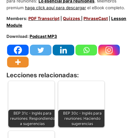
para reuniones:
Lo esencial para reuniones
. Miembros
premium
haga click aquí para descargar
el eBook completo.
Members:
PDF Transcript
|
Quizzes
|
PhraseCast
|
Lesson
Module
Download:
Podcast MP3
Lecciones relacionadas:
BEP 31c - Inglés para
BEP 30c - Inglés para
reuniones: Respondiendo
reuniones: Haciendo
a sugerencias
sugerencias