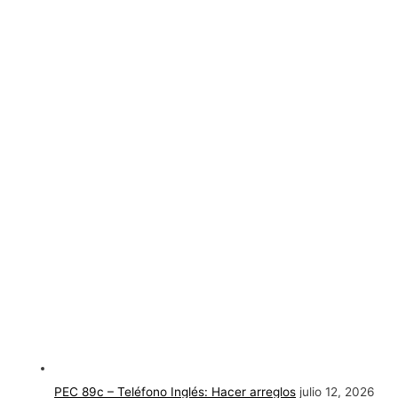
PEC 89c – Teléfono Inglés: Hacer arreglos
julio 12, 2026