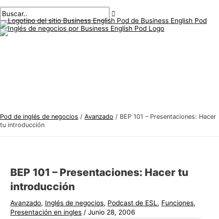
Menú
saltar
Mensaje
Escriba
Nombre*
Correo
T
B
principal
al
de
aquí..
electrónico*
e
u
contenido
navegación
m
s
a
c
s
a
d
r
e
:
i
n
Pod de inglés de negocios
/
Avanzado
/
BEP 101 – Presentaciones: Hacer
g
tu introducción
l
é
s
BEP 101 – Presentaciones: Hacer tu
d
introducción
e
Avanzado
,
Inglés de negocios
,
Podcast de ESL
,
Funciones
,
n
Presentación en ingles
/
Junio 28, 2006
e