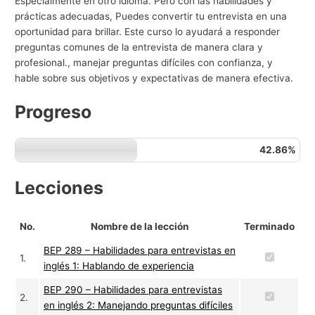
Especialmente en otro idioma. Pero con las habilidades y
g
prácticas adecuadas, Puedes convertir tu entrevista en una
oportunidad para brillar. Este curso lo ayudará a responder
o
preguntas comunes de la entrevista de manera clara y
c
profesional., manejar preguntas difíciles con confianza, y
i
hable sobre sus objetivos y expectativas de manera efectiva.
o
Progreso
s
42.86%
Lecciones
No.
Nombre de la lección
Terminado
BEP 289 – Habilidades para entrevistas en
1.
inglés 1: Hablando de experiencia
BEP 290 – Habilidades para entrevistas
2.
en inglés 2: Manejando preguntas difíciles