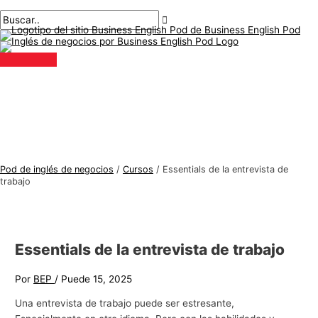
Menú
saltar
Mensaje
T
B
principal
al
de
e
u
contenido
navegación
m
s
a
c
s
a
d
r
e
:
i
n
Pod de inglés de negocios
/
Cursos
/
Essentials de la entrevista de
g
trabajo
l
é
s
Essentials de la entrevista de trabajo
d
e
Por
BEP
/
Puede 15, 2025
n
Una entrevista de trabajo puede ser estresante,
e