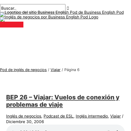
Menú
saltar
Paginación
T
B
principal
al
de
e
u
contenido
publicaciones
m
s
a
c
s
a
d
r
e
:
i
n
Pod de inglés de negocios
/
Viajar
/
Página 6
g
l
é
BEP 26 – Viajar: Vuelos de conexión y
s
problemas de viaje
d
e
Inglés de negocios
,
Podcast de ESL
,
Inglés intermedio
,
Viajar
/
Diciembre 30, 2006
n
e