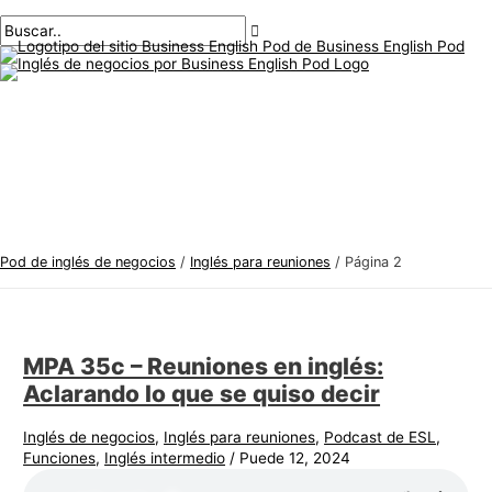
Menú
saltar
Paginación
T
B
principal
al
de
e
u
contenido
publicaciones
m
s
a
c
s
a
d
r
e
:
i
n
Pod de inglés de negocios
/
Inglés para reuniones
/
Página 2
g
l
é
MPA 35c – Reuniones en inglés:
s
Aclarando lo que se quiso decir
d
e
Inglés de negocios
,
Inglés para reuniones
,
Podcast de ESL
,
Funciones
,
Inglés intermedio
/
Puede 12, 2024
n
e