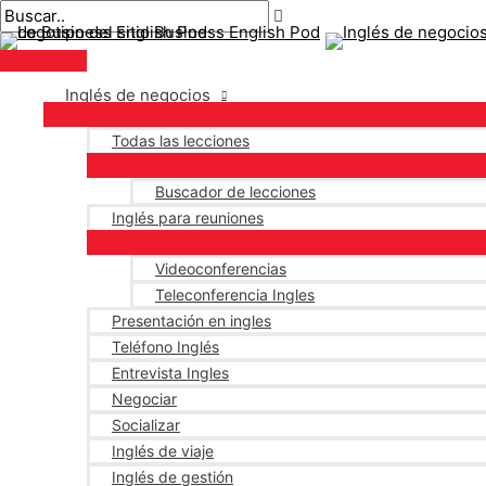
Menú
saltar
Mensaje
Escriba
Nombre*
Correo
principal
al
de
aquí..
electrónico*
contenido
navegación
Inglés de negocios
Todas las lecciones
Buscador de lecciones
Inglés para reuniones
Videoconferencias
Teleconferencia Ingles
Presentación en ingles
Teléfono Inglés
Entrevista Ingles
Negociar
Socializar
Inglés de viaje
Inglés de gestión