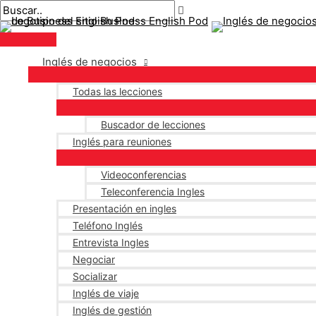
Menú
saltar
Mensaje
Escriba
Nombre*
Correo
principal
al
de
aquí..
electrónico*
contenido
navegación
Inglés de negocios
Todas las lecciones
Buscador de lecciones
Inglés para reuniones
Videoconferencias
Teleconferencia Ingles
Presentación en ingles
Teléfono Inglés
Entrevista Ingles
Negociar
Socializar
Inglés de viaje
Inglés de gestión