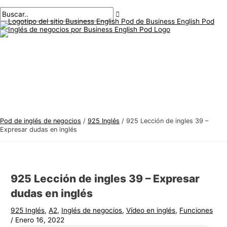
Menú
saltar
Mensaje
Escriba
Nombre*
Correo
T
B
principal
al
de
aquí..
electrónico*
e
u
contenido
navegación
m
s
a
c
s
a
d
r
e
:
i
n
Pod de inglés de negocios
/
925 Inglés
/
925 Lección de ingles 39 –
g
Expresar dudas en inglés
l
é
s
925 Lección de ingles 39 – Expresar
d
dudas en inglés
e
925 Inglés
,
A2
,
Inglés de negocios
,
Vídeo en inglés
,
Funciones
n
/
Enero 16, 2022
e