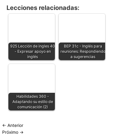
Lecciones relacionadas:
925 Lección de ingles 40
BEP 31c - Inglés para
- Expresar apoyo en
reuniones: Respondiendo
inglés
a sugerencias
Habilidades 360 -
Adaptando su estilo de
comunicación (2)
←
Anterior
Próximo
→