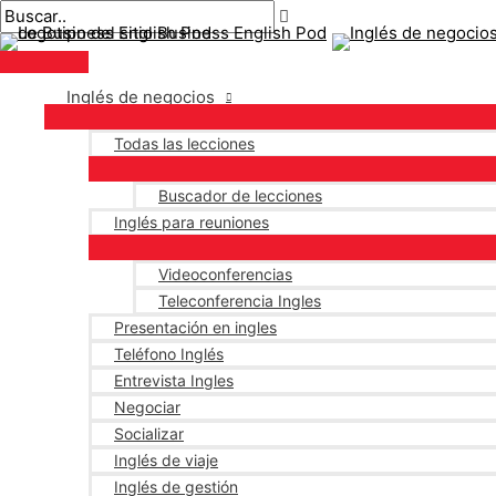
Menú
saltar
Mensaje
Escriba
Nombre*
Correo
principal
al
de
aquí..
electrónico*
contenido
navegación
Inglés de negocios
Todas las lecciones
Buscador de lecciones
Inglés para reuniones
Videoconferencias
Teleconferencia Ingles
Presentación en ingles
Teléfono Inglés
Entrevista Ingles
Negociar
Socializar
Inglés de viaje
Inglés de gestión