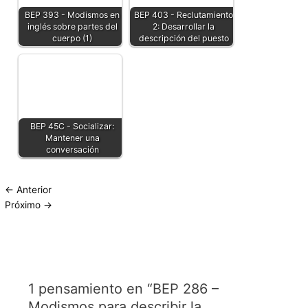
BEP 393 - Modismos en
BEP 403 - Reclutamiento
inglés sobre partes del
2: Desarrollar la
cuerpo (1)
descripción del puesto
BEP 45C - Socializar:
Mantener una
conversación
←
Anterior
Próximo
→
1 pensamiento en “BEP 286 –
Modismos para describir la