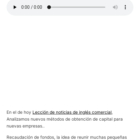
g
o
c
i
o
s
En el de hoy
Lección de noticias de inglés comercial
,
Analizamos nuevos métodos de obtención de capital para
nuevas empresas..
Recaudación de fondos, la idea de reunir muchas pequeñas