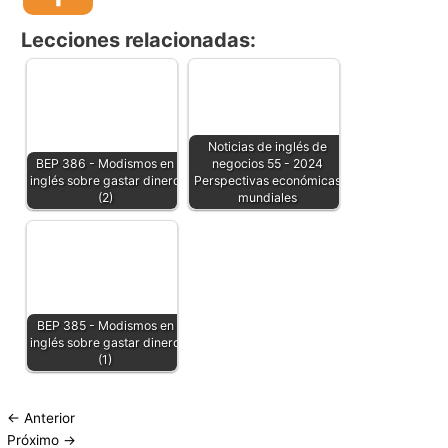
Lecciones relacionadas:
Noticias de inglés de
BEP 386 - Modismos en
negocios 55 - 2024
inglés sobre gastar dinero
Perspectivas económicas
(2)
mundiales
BEP 385 - Modismos en
inglés sobre gastar dinero
(1)
←
Anterior
Próximo
→