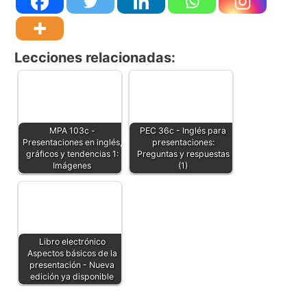
Lecciones relacionadas:
MPA 103c -
PEC 36c - Inglés para
Presentaciones en inglés,
presentaciones:
gráficos y tendencias 1:
Preguntas y respuestas
Imágenes
(1)
Libro electrónico
Aspectos básicos de la
presentación - Nueva
edición ya disponible