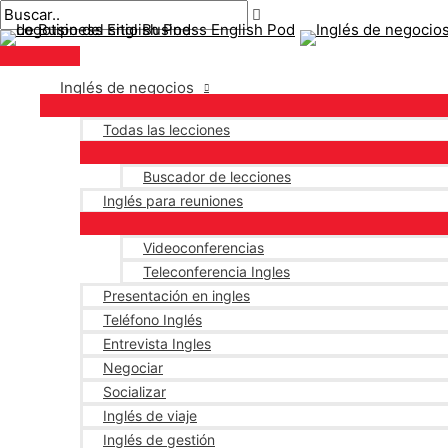
Menú
saltar
Mensaje
Escriba
Nombre*
Correo
principal
al
de
aquí..
electrónico*
contenido
navegación
Inglés de negocios
Todas las lecciones
Buscador de lecciones
Inglés para reuniones
Videoconferencias
Teleconferencia Ingles
Presentación en ingles
Teléfono Inglés
Entrevista Ingles
Negociar
Socializar
Inglés de viaje
Inglés de gestión