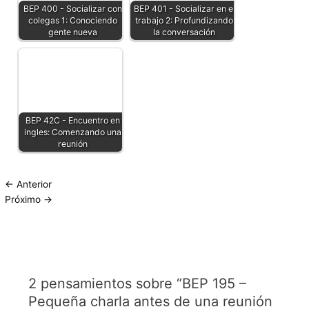
BEP 400 - Socializar con
BEP 401 - Socializar en el
colegas 1: Conociendo
trabajo 2: Profundizando
gente nueva
la conversación
BEP 42C - Encuentro en
ingles: Comenzando una
reunión
←
Anterior
Próximo
→
2 pensamientos sobre “BEP 195 –
Pequeña charla antes de una reunión