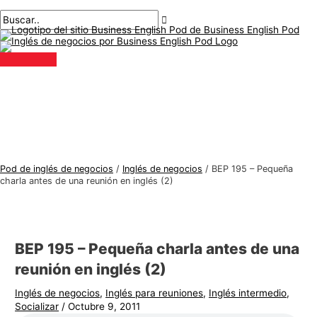
Menú
saltar
Mensaje
Escriba
Nombre*
Correo
T
B
principal
al
de
aquí..
electrónico*
e
u
contenido
navegación
m
s
a
c
s
a
d
r
e
:
i
n
Pod de inglés de negocios
/
Inglés de negocios
/
BEP 195 – Pequeña
g
charla antes de una reunión en inglés (2)
l
é
s
BEP 195 – Pequeña charla antes de una
d
reunión en inglés (2)
e
Inglés de negocios
,
Inglés para reuniones
,
Inglés intermedio
,
n
Socializar
/
Octubre 9, 2011
e