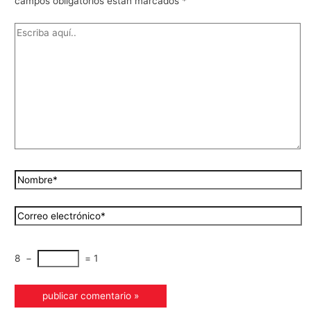
campos obligatorios están marcados
*
8
−
=
1