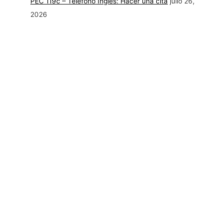
PEC 119c – Teléfono Inglés: Hacer una cita
julio 26,
2026